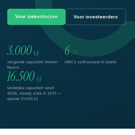
Voor ziekenhuizen
Voor investeerders
3.000
6
t/j
/ 7
vergunde capaciteit Velsen-
UMC's contractueel in beeld
Noord
16.500
t/j
landelijke capaciteit vanaf
2028, steady state in 2031 —
upside 21.000 t/j