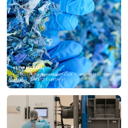
HET MATERIAAL
Kunststof na decontaminatie — grondstof, geen
afval · beeld: Ecosteryl