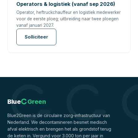
Operators & logistiek (vanaf sep 2026)
Operator, heftruckchauffeur en logistiek medewerker
voor de eerste ploeg; uitbreiding naar twee ploegen
vanaf januari 2027.
Solliciteer
Blue
Green
Blue2Green is de circulaire zorg-infrastructuur van
Nederland. We decontamineren besmet medisch
afval elektrisch en brengen het als grondstof terug
de keten in. Vergund voor 3.000 ton per jaar in